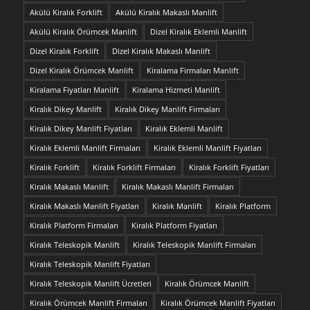
Akülü Kiralık Forklift
Akülü Kiralık Makaslı Manlift
Akülü Kiralık Örümcek Manlift
Dizel Kiralık Eklemli Manlift
Dizel Kiralık Forklift
Dizel Kiralık Makaslı Manlift
Dizel Kiralık Örümcek Manlift
Kiralama Firmaları Manlift
Kiralama Fiyatları Manlift
Kiralama Hizmeti Manlift
Kiralık Dikey Manlift
Kiralık Dikey Manlift Firmaları
Kiralık Dikey Manlift Fiyatları
Kiralık Eklemli Manlift
Kiralık Eklemli Manlift Firmaları
Kiralık Eklemli Manlift Fiyatları
Kiralık Forklift
Kiralık Forklift Firmaları
Kiralık Forklift Fiyatları
Kiralık Makaslı Manlift
Kiralık Makaslı Manlift Firmaları
Kiralık Makaslı Manlift Fiyatları
Kiralık Manlift
Kiralık Platform
Kiralık Platform Firmaları
Kiralık Platform Fiyatları
Kiralık Teleskopik Manlift
Kiralık Teleskopik Manlift Firmaları
Kiralık Teleskopik Manlift Fiyatları
Kiralık Teleskopik Manlift Ücretleri
Kiralık Örümcek Manlift
Kiralık Örümcek Manlift Firmaları
Kiralık Örümcek Manlift Fiyatları