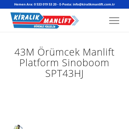
Hemen Ara: 0 533 019 53 20 - E-Posta: info@kiralikmanlift.com.tr
43M Örümcek Manlift
Platform Sinoboom
SPT43HJ