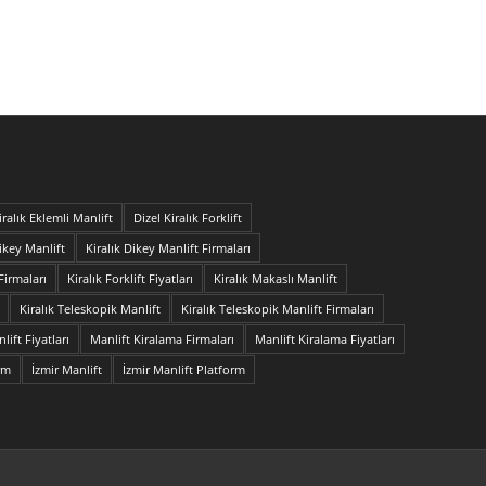
iralık Eklemli Manlift
Dizel Kiralık Forklift
Dikey Manlift
Kiralık Dikey Manlift Firmaları
 Firmaları
Kiralık Forklift Fiyatları
Kiralık Makaslı Manlift
Kiralık Teleskopik Manlift
Kiralık Teleskopik Manlift Firmaları
ift Fiyatları
Manlift Kiralama Firmaları
Manlift Kiralama Fiyatları
orm
İzmir Manlift
İzmir Manlift Platform