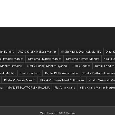
lık Forklift
Akülü Kiralık Makaslı Manlift
Akülü Kiralık Örümcek Manlift
Dizel K
 Firmaları Manlift
Kiralama Fiyatları Manlift
Kiralama Hizmeti Manlift
Kiralık 
 Manlift Firmaları
Kiralık Eklemli Manlift Fiyatları
Kiralık Forklift
Kiralık Forklift
ralık Manlift
Kiralık Platform
Kiralık Platform Firmaları
Kiralık Platform Fiyatları
Kiralık Örümcek Manlift
Kiralık Örümcek Manlift Firmaları
Kiralık Örümcek Manl
ama
MANLİFT PLATFORM KİRALAMA
Platform Kiralık
Yıllık Kiralık Manlift Platf
Web Tasarım: 1007 Medya