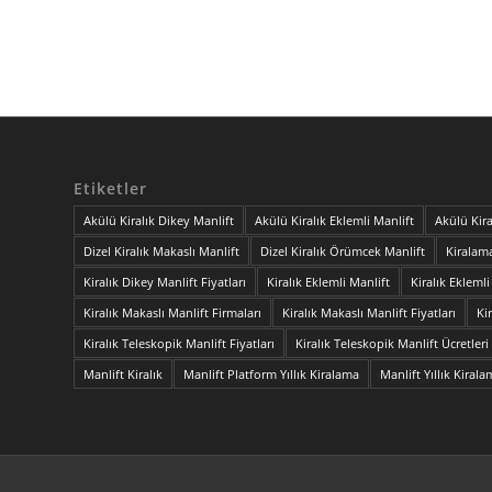
Etiketler
Akülü Kiralık Dikey Manlift
Akülü Kiralık Eklemli Manlift
Akülü Kira
Dizel Kiralık Makaslı Manlift
Dizel Kiralık Örümcek Manlift
Kiralama
Kiralık Dikey Manlift Fiyatları
Kiralık Eklemli Manlift
Kiralık Eklemli
Kiralık Makaslı Manlift Firmaları
Kiralık Makaslı Manlift Fiyatları
Ki
Kiralık Teleskopik Manlift Fiyatları
Kiralık Teleskopik Manlift Ücretleri
Manlift Kiralık
Manlift Platform Yıllık Kiralama
Manlift Yıllık Kiral