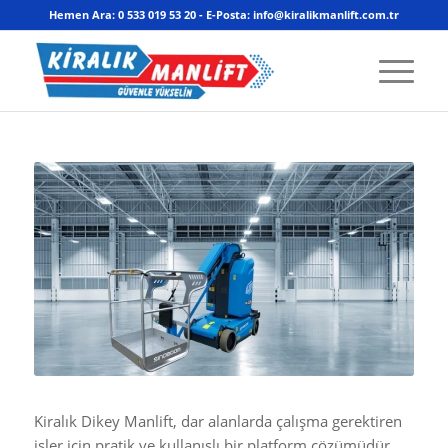
Hemen Ara: 0 533 019 53 20 - E-Posta: info@kiralikmanlift.com.tr
Kiralık Dikey Manlift, dar alanlarda çalışma gerektiren
işler için pratik ve kullanışlı bir platform çözümüdür.