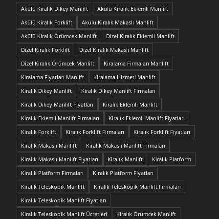
Akülü Kiralık Dikey Manlift
Akülü Kiralık Eklemli Manlift
Akülü Kiralık Forklift
Akülü Kiralık Makaslı Manlift
Akülü Kiralık Örümcek Manlift
Dizel Kiralık Eklemli Manlift
Dizel Kiralık Forklift
Dizel Kiralık Makaslı Manlift
Dizel Kiralık Örümcek Manlift
Kiralama Firmaları Manlift
Kiralama Fiyatları Manlift
Kiralama Hizmeti Manlift
Kiralık Dikey Manlift
Kiralık Dikey Manlift Firmaları
Kiralık Dikey Manlift Fiyatları
Kiralık Eklemli Manlift
Kiralık Eklemli Manlift Firmaları
Kiralık Eklemli Manlift Fiyatları
Kiralık Forklift
Kiralık Forklift Firmaları
Kiralık Forklift Fiyatları
Kiralık Makaslı Manlift
Kiralık Makaslı Manlift Firmaları
Kiralık Makaslı Manlift Fiyatları
Kiralık Manlift
Kiralık Platform
Kiralık Platform Firmaları
Kiralık Platform Fiyatları
Kiralık Teleskopik Manlift
Kiralık Teleskopik Manlift Firmaları
Kiralık Teleskopik Manlift Fiyatları
Kiralık Teleskopik Manlift Ücretleri
Kiralık Örümcek Manlift