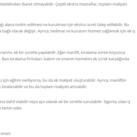
edelinden ibaret olmayabilir. Çeşitli ekstra masraflar, toplam maliyeti
ı alana teslim edilmesi ve kurulması için ekstra ücret talep edilebilir. Bu
 bağlı olarak değişir. Ayrıca, teslimat ve kurulum hizmeti sağlamak için ek iş
arımı, ek bir ücretle yapılabilir. Eğer manlift, kiralama süresi boyunca
ir. Bazı kiralama firmaları, bakım ve onarım hizmetini ek ücret karşılığında
için eğitim veriliyorsa, bu da ek maliyet oluşturabilir. Ayrıca, manliftin
iralanabilir ve bu da toplam maliyeti artırabilir.
a dahil olabilir veya ayrı olarak ek bir ücretle sunulabilir. Sigorta, olası iş
ı temin eder.
 öneri: