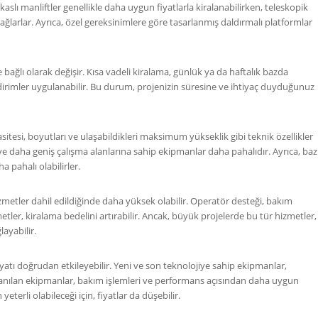
Makaslı manliftler genellikle daha uygun fiyatlarla kiralanabilirken, teleskopik
ğlarlar. Ayrıca, özel gereksinimlere göre tasarlanmış daldırmalı platformlar
 bağlı olarak değişir. Kısa vadeli kiralama, günlük ya da haftalık bazda
 indirimler uygulanabilir. Bu durum, projenizin süresine ve ihtiyaç duyduğunuz
sitesi, boyutları ve ulaşabildikleri maksimum yükseklik gibi teknik özellikler
 ve daha geniş çalışma alanlarına sahip ekipmanlar daha pahalıdır. Ayrıca, baz
a pahalı olabilirler.
izmetler dahil edildiğinde daha yüksek olabilir. Operatör desteği, bakım
metler, kiralama bedelini artırabilir. Ancak, büyük projelerde bu tür hizmetler,
ayabilir.
atı doğrudan etkileyebilir. Yeni ve son teknolojiye sahip ekipmanlar,
ullanılan ekipmanlar, bakım işlemleri ve performans açısından daha uygun
yeterli olabileceği için, fiyatlar da düşebilir.