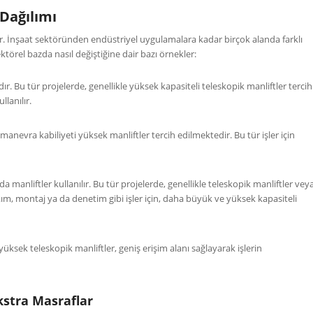
 Dağılımı
ir. İnşaat sektöründen endüstriyel uygulamalara kadar birçok alanda farklı
ektörel bazda nasıl değiştiğine dair bazı örnekler:
r. Bu tür projelerde, genellikle yüksek kapasiteli teleskopik manliftler tercih
llanılır.
manevra kabiliyeti yüksek manliftler tercih edilmektedir. Bu tür işler için
a manliftler kullanılır. Bu tür projelerde, genellikle teleskopik manliftler vey
akım, montaj ya da denetim gibi işler için, daha büyük ve yüksek kapasiteli
 yüksek teleskopik manliftler, geniş erişim alanı sağlayarak işlerin
kstra Masraflar