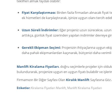
teklifleri almak faydalı olabilir:
Fiyat Karşılaştırması:
Birden fazla firmadan alınacak fiyat te
ek hizmetleri de karşılaştırarak, işinize uygun olanı tercih edebi
Uzun Süreli İndirimler:
Eğer projeniz uzun sürecekse, uzun v
arttıkça, günlük fiyat üzerinden yapılan indirimler devreye gire
Gerekli Ekipman Seçimi:
Projenizin ihtiyaçlarına uygun ekip
daha pahalı ekipmanlardan kaçınarak, bütçenizi daha verimli k
Manlift Kiralama Fiyatları
, doğru seçimlerle projeler için oldu
bulundurarak, projenize uygun en uygun fiyatı bulabilir ve işlerin
Firmamızın Bir Diğer Sayfası Olan
Kiralık Manlift
Sayfasına Göz A
Etiketler:
Kiralama Fiyatları Manlift
,
Manlift Kiralama Fiyatları