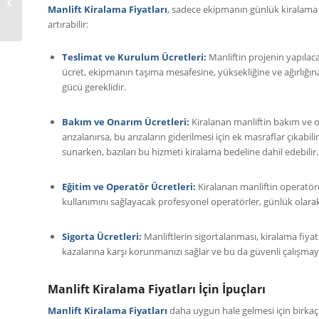
Manlift Kiralık
Manlift Kiralama Fiyatları
, sadece ekipmanın günlük kiralama b
artırabilir:
Teslimat ve Kurulum Ücretleri:
Manliftin projenin yapılacağ
ücret, ekipmanın taşıma mesafesine, yüksekliğine ve ağırlığına
gücü gereklidir.
Bakım ve Onarım Ücretleri:
Kiralanan manliftin bakım ve on
arızalanırsa, bu arızaların giderilmesi için ek masraflar çıkabil
sunarken, bazıları bu hizmeti kiralama bedeline dahil edebilir.
Eğitim ve Operatör Ücretleri:
Kiralanan manliftin operatörü 
kullanımını sağlayacak profesyonel operatörler, günlük olarak k
Sigorta Ücretleri:
Manliftlerin sigortalanması, kiralama fiyatın
kazalarına karşı korunmanızı sağlar ve bu da güvenli çalışmay
Manlift Kiralama Fiyatları İçin İpuçları
Manlift Kiralama Fiyatları
daha uygun hale gelmesi için birkaç