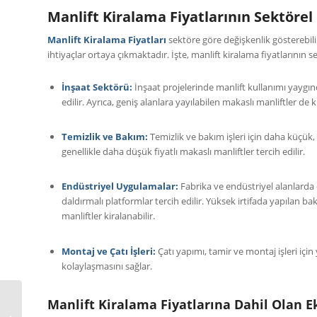
Manlift Kiralama Fiyatlarının Sektörel
Manlift Kiralama Fiyatları
sektöre göre değişkenlik gösterebil
ihtiyaçlar ortaya çıkmaktadır. İşte, manlift kiralama fiyatlarının s
İnşaat Sektörü:
İnşaat projelerinde manlift kullanımı yaygındı
edilir. Ayrıca, geniş alanlara yayılabilen makaslı manliftler de ku
Temizlik ve Bakım:
Temizlik ve bakım işleri için daha küçük, 
genellikle daha düşük fiyatlı makaslı manliftler tercih edilir.
Endüstriyel Uygulamalar:
Fabrika ve endüstriyel alanlarda d
daldırmalı platformlar tercih edilir. Yüksek irtifada yapılan b
manliftler kiralanabilir.
Montaj ve Çatı İşleri:
Çatı yapımı, tamir ve montaj işleri için
kolaylaşmasını sağlar.
Manlift Kiralama Fiyatlarına Dahil Olan E