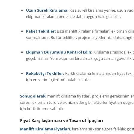
Uzun Süreli Kiralama:
Kısa süreli kiralama yerine, uzun vade
ekipman kiralama bedeli de daha uygun hale gelebilir.
Paket Teklifler:
Bazı manlift kiralama firmaları, ekipman kir
sunmaktadır. Bu tür teklifler, proje maliyetlerinizi daha öngörül
Ekipman Durumunu Kontrol Edin:
Kiralama sırasında, ek
geçebilirsiniz. Yeni ekipman kiralamak, çoğu zaman güvenlik ve
Rekabetçi Teklifler:
Farklı kiralama firmalarından fiyat teklif
için en verimli çözümü bulabilirsiniz.
Sonuç olarak
, manlift kiralama fiyatları, projelerin gereksinimle
süresi, ekipman türü ve ek hizmetler gibi faktörler fiyatları doğ
için kritik öneme sahiptir.
Fiyat Karşılaştırması ve Tasarruf İpuçları
Manlift Kiralama Fiyatları
, kiralama şirketine göre farklılık g