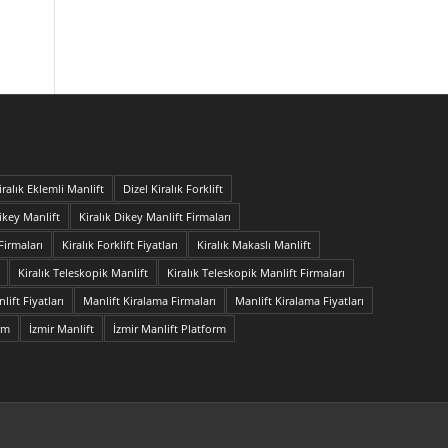
iralık Eklemli Manlift
Dizel Kiralık Forklift
Dikey Manlift
Kiralık Dikey Manlift Firmaları
 Firmaları
Kiralık Forklift Fiyatları
Kiralık Makaslı Manlift
Kiralık Teleskopik Manlift
Kiralık Teleskopik Manlift Firmaları
ift Fiyatları
Manlift Kiralama Firmaları
Manlift Kiralama Fiyatları
orm
İzmir Manlift
İzmir Manlift Platform