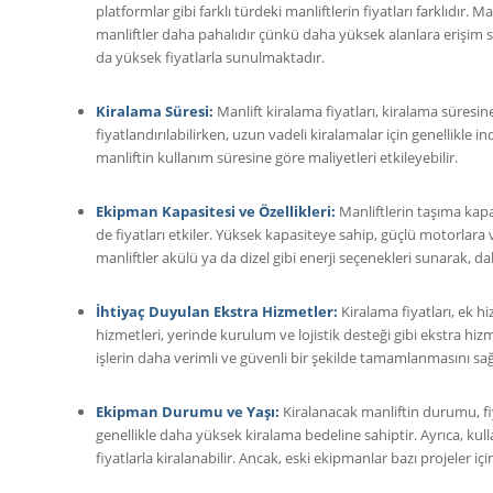
platformlar gibi farklı türdeki manliftlerin fiyatları farklıdır. 
manliftler daha pahalıdır çünkü daha yüksek alanlara erişim sa
da yüksek fiyatlarla sunulmaktadır.
Kiralama Süresi:
Manlift kiralama fiyatları, kiralama süresine
fiyatlandırılabilirken, uzun vadeli kiralamalar için genellikle
manliftin kullanım süresine göre maliyetleri etkileyebilir.
Ekipman Kapasitesi ve Özellikleri:
Manliftlerin taşıma kapa
de fiyatları etkiler. Yüksek kapasiteye sahip, güçlü motorlara
manliftler akülü ya da dizel gibi enerji seçenekleri sunarak, dah
İhtiyaç Duyulan Ekstra Hizmetler:
Kiralama fiyatları, ek h
hizmetleri, yerinde kurulum ve lojistik desteği gibi ekstra hiz
işlerin daha verimli ve güvenli bir şekilde tamamlanmasını sağl
Ekipman Durumu ve Yaşı:
Kiralanacak manliftin durumu, fiy
genellikle daha yüksek kiralama bedeline sahiptir. Ayrıca, k
fiyatlarla kiralanabilir. Ancak, eski ekipmanlar bazı projeler için 