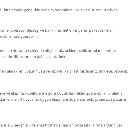
li kiralamalar genellikle daha ekonomiktir. Projenizin süresi uzadıkça,
alama, operatör desteği ve bakım hizmetlerini içeren paket teklifler
ebilir hale getirebilir.
ipmanın durumu hakkında bilgi alarak, beklenmedik arızaların önüne
 verimlilik açısından daha avantajlıdır.
leri alarak, en uygun fiyatı ve hizmeti karşılaştırabilirsiniz. Böylece, projeniz
rine ve ekipman özelliklerine göre büyük farklılıklar gösterebilir. Kiralama
rudan etkiler. İhtiyacınıza uygun ekipmanı doğru seçmek, projenizin başarısı
österir. Bu nedenle, kiralama hizmeti almadan önce farklı firmalardan fiyat