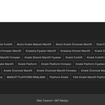
lık Forklift
Akülü Kiralık Makaslı Manlift
Akülü Kiralık Örümcek Manlift
Dizel K
 Firmaları Manlift
Kiralama Fiyatları Manlift
Kiralama Hizmeti Manlift
Kiralık 
 Manlift Firmaları
Kiralık Eklemli Manlift Fiyatları
Kiralık Forklift
Kiralık Forklift
ralık Manlift
Kiralık Platform
Kiralık Platform Firmaları
Kiralık Platform Fiyatları
Kiralık Örümcek Manlift
Kiralık Örümcek Manlift Firmaları
Kiralık Örümcek Manl
ama
MANLİFT PLATFORM KİRALAMA
Platform Kiralık
Yıllık Kiralık Manlift Platf
Web Tasarım: 1007 Medya