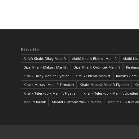
Etiketler
Akülü Kiralık Dikey Manlift
Akülü Kiralık Eklemli Manlift
Akülü Kira
Dizel Kiralık Makaslı Manlift
Dizel Kiralık Örümcek Manlift
Kiralama
Kiralık Dikey Manlift Fiyatları
Kiralık Eklemli Manlift
Kiralık Eklemli
Kiralık Makaslı Manlift Firmaları
Kiralık Makaslı Manlift Fiyatları
Ki
Kiralık Teleskopik Manlift Fiyatları
Kiralık Teleskopik Manlift Ücretleri
Manlift Kiralık
Manlift Platform Yıllık Kiralama
Manlift Yıllık Kiral