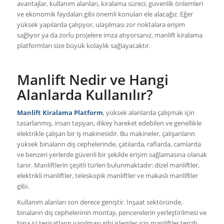
avantajlar, kullanım alanları, kiralama süreci, güvenlik önlemleri
ve ekonomik faydaları gibi önemli konuları ele alacağız. Eğer
yüksek yapılarda çalışıyor, ulaşılması zor noktalara erişim
sağlıyor ya da zorlu projelere imza atıyorsanız, manlift kiralama
platformları size büyük kolaylık sağlayacaktır.
Manlift Nedir ve Hangi
Alanlarda Kullanılır?
Manlift Kiralama Platform
, yüksek alanlarda çalışmak için
tasarlanmış, insan taşıyan, dikey hareket edebilen ve genellikle
elektrikle çalışan bir iş makinesidir. Bu makineler, çalışanların
yüksek binaların dış cephelerinde, çatılarda, raflarda, camlarda
ve benzeri yerlerde güvenli bir şekilde erişim sağlamasına olanak
tanır. Manliftlerin çeşitli türleri bulunmaktadır: dizel manliftler,
elektrikli manliftler, teleskopik manliftler ve makaslı manliftler
gibi.
Kullanım alanları son derece geniştir. İnşaat sektöründe,
binaların dış cephelerinin montajı, pencerelerin yerleştirilmesi ve
bina içi tesisatların yapılması gibi işlemler için manliftler tercih